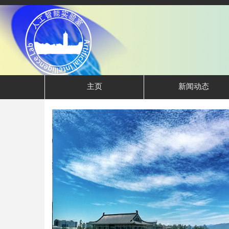
主页
新闻动态