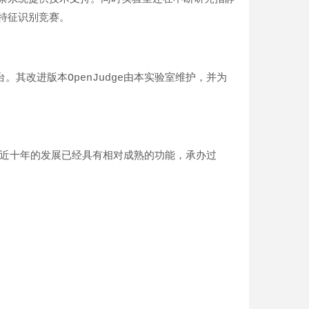
特征识别竞赛。
其改进版本OpenJudge由本实验室维护，并为
经过近十年的发展已经具有相对成熟的功能，承办过