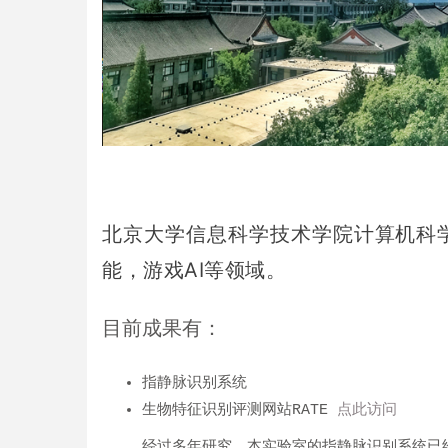
北京大学信息科学技术学院计算机科
能，游戏AI等领域。
目前成果有：
指静脉识别系统
生物特征识别评测网站RATE
点此访问
经过多年研究，本实验室的指静脉识别系统已