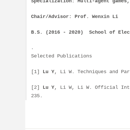
Specialization: Multi-agent games,
Chair/Advisor: Prof. Wenxin Li
B.S. (2016 - 2020) School of Elec
.
Selected Publications
[1]
Lu Y
, Li W. Techniques and Par
[2]
Lu Y
, Li W, Li W. Official Int
235.